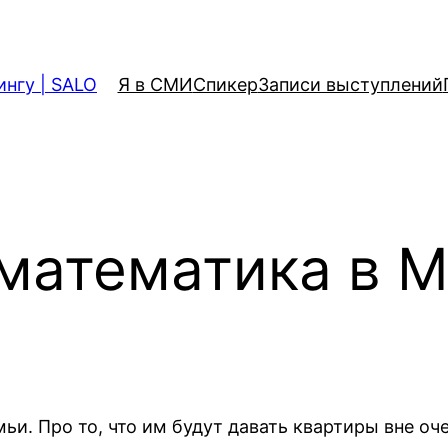
ингу | SALO
Я в СМИ
Спикер
Записи выступлений
математика в 
и. Про то, что им будут давать квартиры вне оче