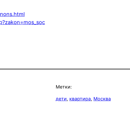
anons.html
php?zakon=mos_soc
Метки:
дети
, 
квартира
, 
Москва