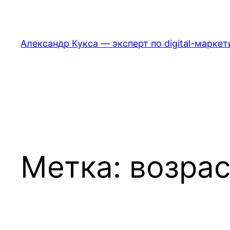
Перейти
к
содержимому
Александр Кукса — эксперт по digital-маркет
Метка:
возрас