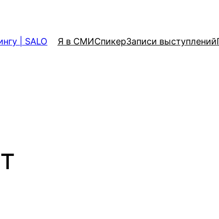
ингу | SALO
Я в СМИ
Спикер
Записи выступлений
т