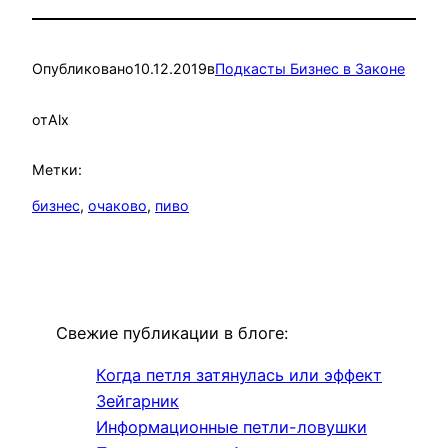
Опубликовано
10.12.2019
в
Подкасты Бизнес в Законе
от
Alx
Метки:
бизнес
, 
очаково
, 
пиво
Свежие публикации в блоге:
Когда петля затянулась или эффект
Зейгарник
Информационные петли-ловушки