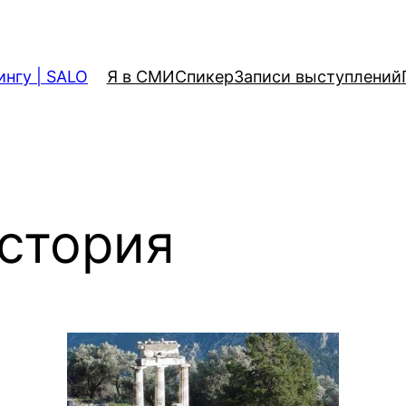
ингу | SALO
Я в СМИ
Спикер
Записи выступлений
история