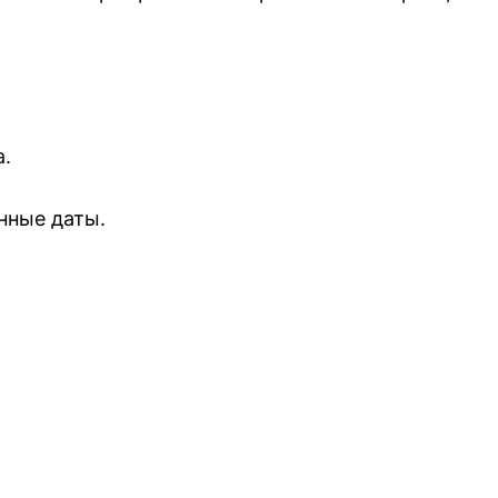
а.
нные даты.