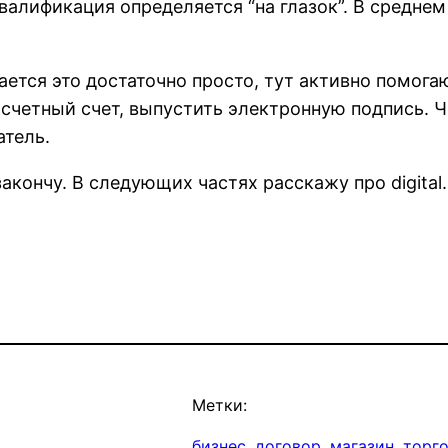
валификация определяется “на глазок”. В среднем
ется это достаточно просто, тут активно помога
асчетный счет, выпустить электронную подпись. Ч
атель.
акончу. В следующих частях расскажу про digital.
Метки:
бизнес
, 
договор
, 
магазин
, 
торг