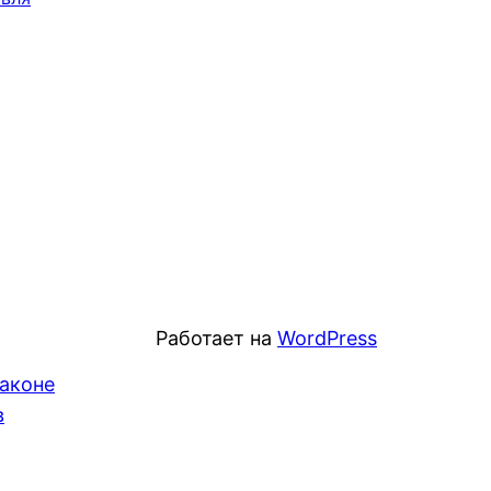
Работает на
WordPress
Законе
в