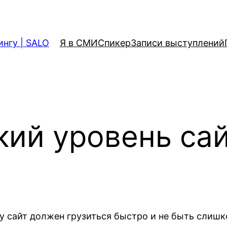
ингу | SALO
Я в СМИ
Спикер
Записи выступлений
кий уровень са
му сайт должен грузиться быстро и не быть слиш