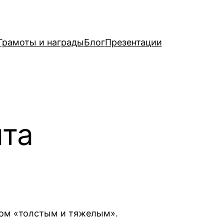
Грамоты и награды
Блог
Презентации
йта
ком «толстым и тяжелым».