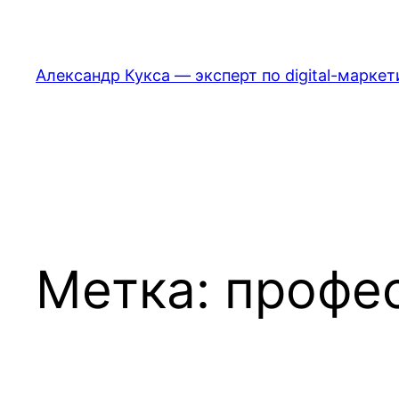
Перейти
к
содержимому
Александр Кукса — эксперт по digital-маркет
Метка:
профе