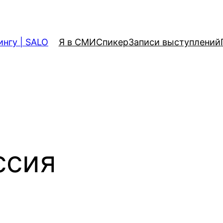
ингу | SALO
Я в СМИ
Спикер
Записи выступлений
ссия