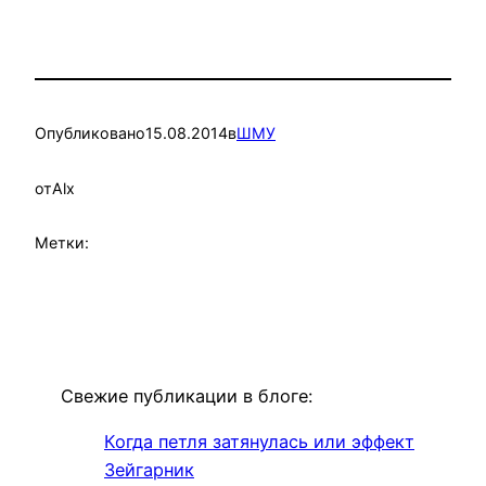
Опубликовано
15.08.2014
в
ШМУ
от
Alx
Метки:
Свежие публикации в блоге:
Когда петля затянулась или эффект
Зейгарник